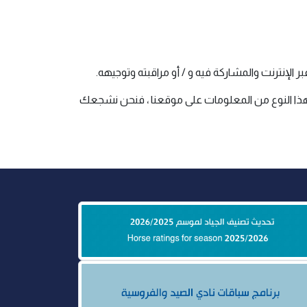
ر الإنترنت والمشاركة فيه و / أو مراقبته وتوجيهه.
ون سن 13 عامًا. إذا كنت تعتقد أن طفلك قدم هذا النوع من المعلومات على موقعنا ، فنحن نشجعك