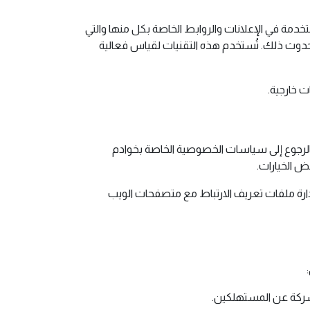
تخدمة في الإعلانات والروابط الخاصة بكل منها والتي
رة إلى متصفح المستخدمين. يتلقون عنوان IP الخاص بك تلقائيًا عند حدوث ذلك. تُستخدم هذه التقنيات لقياس فعالية
وبالتالي ، فإننا ننصحك بالرجوع إلى سياسات الخصوصية الخاصة بخوادم
 الخيارات.
دارة ملفات تعريف الارتباط مع متصفحات الويب
شركة عن المستهلكين.