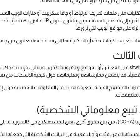
لكل من شركاء الإعلان في shwimah.com.
تقنيات مثل ملفات تعريف الارتباط أو جافا سكريبت أو منارات الويب المس
تظهر على موقع shwimah.com ، والتي يتم إرسالها مباش
راه على مواقع الويب التي تزورها.
لثالث
لا تنطبق سياسة الخصوصية الخاصة بموقع shwimah.com على المعلنين أو المواقع الإلكترونية الأخرى. 
تفصيلاً. قد يتضمن ممارساتهم وتعليماتهم حول كيفية الانسحاب من بعض
يارات المتصفح الفردية. لمعرفة المزيد من المعلومات التفصيلية حول إ
بالمتصفحات.
ما يلي:
للمستهلك عن فئات وأجزاء معينة من البيانات الشخصية التي جمعتها ال