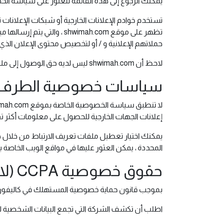
يمكنك الرجوع إلى هذه القائمة للعثور على سياسة الخصوصية 
تستخدم خوادم الإعلانات الخارجية أو شبكات الإعلانات 
حملاتهم الإعلانية و / أو لتخصيص محتوى الإعلان الذي ت
لاحظ أن shwimah.com ليس لديه حق الوصول إلى ملفات تعريف الارتباط هذه أو التحكم فيها التي يستخدمها معلنون من جهات خارجية.
سياسات خصوصية الطرف ا
إعلانات الجهات الخارجية للحصول على معلومات أكثر 
يمكنك اختيار تعطيل ملفات تعريف الارتباط من خلال خ
المحددة ، يمكن العثور عليها في مواقع الويب الخاصة 
حقوق خصوصية CCPA (لا تبيع معلوماتي الشخصية)
بموجب قانون حماية خصوصية المستهلك في كاليفورنيا (CCPA) ، من بين حقوق أخرى ، يحق للمستهلكين في كاليفورنيا 
اطلب أن تكشف الشركة التي تجمع البيانات الشخصية 