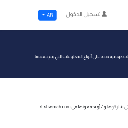
تسجيل الدخول
AR
نا. تحتوي وثيقة سياسة الخصوصية هذه على أنواع المعلومات التي يتم جمعها
تنطبق سياسة الخصوصية هذه فقط على أنشطتنا عبر الإنترنت وهي صالحة لزوار موقعنا الإلكتروني فيما يتعلق بالمعلومات التي شاركوها و / أو يجمعونها في shwimah.com. لا